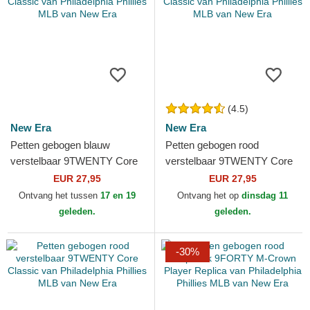
(4.5)
New Era
New Era
Petten gebogen blauw
Petten gebogen rood
verstelbaar 9TWENTY Core
verstelbaar 9TWENTY Core
Classic van Philadelphia
Classic van Philadelphia
EUR 27,95
EUR 27,95
Phillies MLB van New Era
Phillies MLB van New Era
Ontvang het tussen
17 en 19
Ontvang het op
dinsdag 11
geleden.
geleden.
-30%