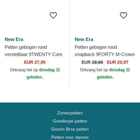
New Era
New Era
Petten gebogen rood
Petten gebogen rood
verstelbaar 9TWENTY Core
snapback 9FORTY M-Crown
Classic van Philadelphia
Player Replica van
EUR 27,95
EUR
29,95
EUR 20,97
Phillies MLB van New Era
Philadelphia Phillies MLB van
Ontvang het op
dinsdag 11
Ontvang het op
dinsdag 11
New Era
geleden.
geleden.
Zomerpetten
Goedkope petten
Goorin Bros petten
Petten voor dames