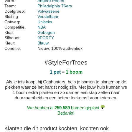
Vorm:
Andere Petten
Team:
Philadelphia 76ers
Doelgroep:
Volwassene
Sluiting:
Verstelbaar
Ontwerp:
Uniseks
Competitie:
NBA
Klep:
Gebogen
Silhouet:
9FORTY
Kleur:
Blauw
Conditie:
Nieuw; 100% authentiek
#StyleForTrees
1 pet
=
1 boom
Als je iets koopt bij Caphunters, help je bomen te planten op de
plekken waar ze het hardst nodig zijn. Met jouw hulp kunnen we
1 boom extra planten en zo samen een stap zetten naar
duurzaamheid en een betere toekomst voor iedereen.
We hebben al
259.589
bomen geplant
Bedankt!
Klanten die dit product kochten, kochten ook