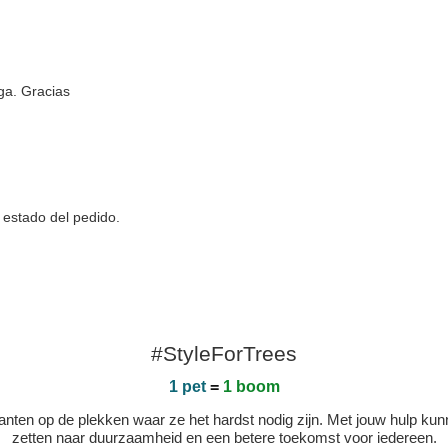
ga. Gracias
 estado del pedido.
#StyleForTrees
1 pet
=
1 boom
 planten op de plekken waar ze het hardst nodig zijn. Met jouw hulp 
zetten naar duurzaamheid en een betere toekomst voor iedereen.