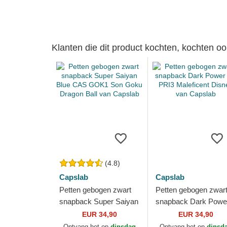
Klanten die dit product kochten, kochten oo
(4.8)
Capslab
Capslab
Petten gebogen zwart
Petten gebogen zwar
snapback Super Saiyan
snapback Dark Powe
Blue CAS GOK1 Son
SP PRI3 Maleficent
EUR 34,90
EUR 34,90
Goku Dragon Ball van
Disney van Capslab
Ontvang het op
dinsdag
Ontvang het op
dinsd