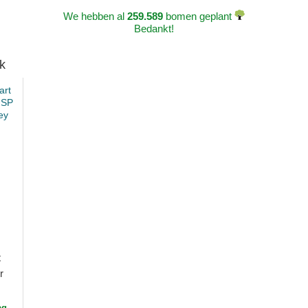
We hebben al
259.589
bomen geplant
Bedankt!
k
t
r
ag