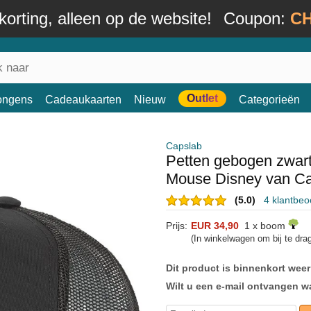
orting, alleen op de website!
Coupon:
CH
Outlet
ongens
Cadeaukaarten
Nieuw
Categorieën
Capslab
Petten gebogen zwar
Mouse Disney van C
(5.0)
4 klantbeo
Prijs:
EUR 34,90
1 x boom
(In winkelwagen om bij te dr
Dit product is binnenkort weer
Wilt u een e-mail ontvangen w