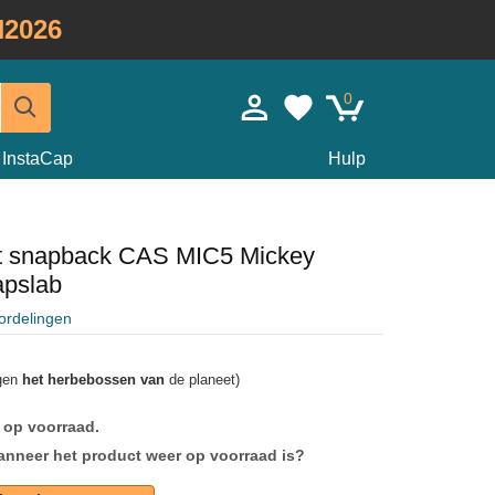
2026
0
InstaCap
Hulp
t snapback CAS MIC5 Mickey
apslab
ordelingen
agen
het herbebossen van
de planeet)
 op voorraad.
anneer het product weer op voorraad is?