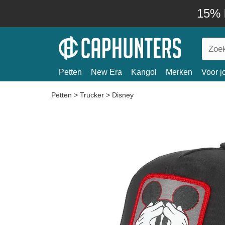
15% k
Petten
New Era
Kangol
Merken
Voor j
Petten
>
Trucker
>
Disney