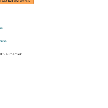
Laat het me weten
ne
k
ouse
0% authentiek