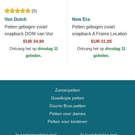
(5)
Von Dutch
New Era
Petten gebogen zwart
Petten gebogen zwart
snapback DOM van Von
snapback A Frame Location
Dutch
van Austin Steden en
EUR 34,90
EUR 31,95
Stranden Texas van New Era
Ontvang het op
dinsdag 11
Ontvang het op
dinsdag 11
geleden.
geleden.
Zomerpetten
Goedkope petten
Goorin Bros petten
Petten voor dames
Petten voor kinderen
In samenwerking met
Je kunt betalen met: