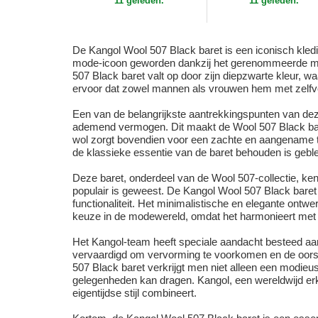
11 geleden.
11 geleden.
De Kangol Wool 507 Black baret is een iconisch kledin
mode-icoon geworden dankzij het gerenommeerde merk
507 Black baret valt op door zijn diepzwarte kleur, wa
ervoor dat zowel mannen als vrouwen hem met zelfv
Een van de belangrijkste aantrekkingspunten van deze
ademend vermogen. Dit maakt de Wool 507 Black bare
wol zorgt bovendien voor een zachte en aangename tex
de klassieke essentie van de baret behouden is geble
Deze baret, onderdeel van de Wool 507-collectie, kenm
populair is geweest. De Kangol Wool 507 Black baret i
functionaliteit. Het minimalistische en elegante ontw
keuze in de modewereld, omdat het harmonieert met vr
Het Kangol-team heeft speciale aandacht besteed aan
vervaardigd om vervorming te voorkomen en de oorspr
507 Black baret verkrijgt men niet alleen een modieu
gelegenheden kan dragen. Kangol, een wereldwijd erke
eigentijdse stijl combineert.