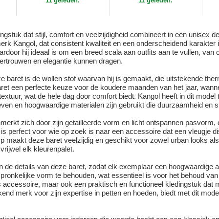
11 geleden.
11 geleden.
gstuk dat stijl, comfort en veelzijdigheid combineert in een unisex d
 Kangol, dat consistent kwaliteit en een onderscheidend karakter in
ardoor hij ideaal is om een breed scala aan outfits aan te vullen, van
ertrouwen en elegantie kunnen dragen.
 baret is de wollen stof waarvan hij is gemaakt, die uitstekende ther
t een perfecte keuze voor de koudere maanden van het jaar, wannee
tuur, wat de hele dag door comfort biedt. Kangol heeft in dit model 
ven en hoogwaardige materialen zijn gebruikt die duurzaamheid en sl
erkt zich door zijn getailleerde vorm en licht ontspannen pasvorm, een
s perfect voor wie op zoek is naar een accessoire dat een vleugje dis
erp maakt deze baret veelzijdig en geschikt voor zowel urban looks als
ijwel elk kleurenpalet.
 de details van deze baret, zodat elk exemplaar een hoogwaardige af
onkelijke vorm te behouden, wat essentieel is voor het behoud van 
s accessoire, maar ook een praktisch en functioneel kledingstuk dat m
nd merk voor zijn expertise in petten en hoeden, biedt met dit model