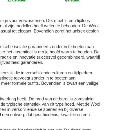
11 geleden.
geleden.
esign voor volwassenen. Deze pet is een tijdloos
 al zijn modellen heeft weten te behouden. De Wool
 casual tot elegant. Bovendien zorgt het unisex design
mische isolatie garandeert zonder in te boeten aan
r het essentieel is om je hoofd warm te houden. De
traditie en innovatie succesvol gecombineerd, waarbij
ijtvastheid garanderen.
 stijl die in verschillende culturen en tijdperken
tinctie toevoegt zonder in te boeten aan
 meer formele outfits. Bovendien is zwart een veilige
werking heeft. De rand van de baret is zorgvuldig
de typische esthetiek van dit type hoed. Met de Wool
en in verschillende seizoenen en bij diverse
 een ontwerp dat geschiedenis, kwaliteit en een