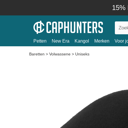
15% k
Petten
New Era
Kangol
Merken
Voor j
Baretten
>
Volwassene
>
Uniseks