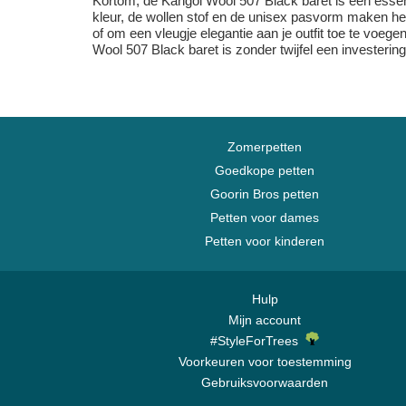
Kortom, de Kangol Wool 507 Black baret is een essent
kleur, de wollen stof en de unisex pasvorm maken het
of om een vleugje elegantie aan je outfit toe te voeg
Wool 507 Black baret is zonder twijfel een investerin
Zomerpetten
Goedkope petten
Goorin Bros petten
Petten voor dames
Petten voor kinderen
Hulp
Mijn account
#StyleForTrees
Voorkeuren voor toestemming
Gebruiksvoorwaarden