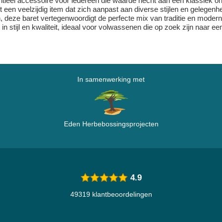
ieel accessoire voor iedereen die waarde hecht aan een klassiek ontw
 een veelzijdig item dat zich aanpast aan diverse stijlen en gelegen
en, deze baret vertegenwoordigt de perfecte mix van traditie en modern
g in stijl en kwaliteit, ideaal voor volwassenen die op zoek zijn naa
In samenwerking met
Eden Herbebossingsprojecten
4.9
49319 klantbeoordelingen