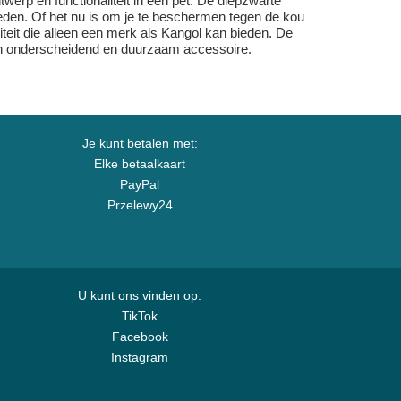
erp en functionaliteit in een pet. De diepzwarte
heden. Of het nu is om je te beschermen tegen de kou
iteit die alleen een merk als Kangol kan bieden. De
r een onderscheidend en duurzaam accessoire.
Je kunt betalen met:
Elke betaalkaart
PayPal
Przelewy24
U kunt ons vinden op:
TikTok
Facebook
Instagram