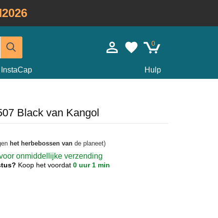
2026
0
InstaCap
Hulp
507 Black van Kangol
agen
het herbebossen van
de planeet)
 voor onmiddellijke verzending
ustus?
Koop het voordat
0 uur 1 min