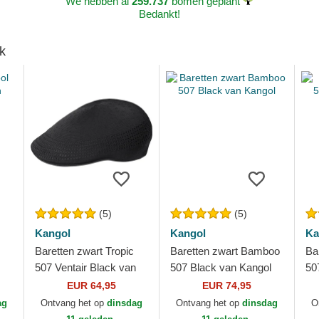
We hebben al
259.737
bomen geplant
Bedankt!
k
(5)
(5)
Kangol
Kangol
Ka
Baretten zwart Tropic
Baretten zwart Bamboo
Ba
507 Ventair Black van
507 Black van Kangol
50
Kangol
EUR 64,95
EUR 74,95
ag
Ontvang het op
dinsdag
Ontvang het op
dinsdag
O