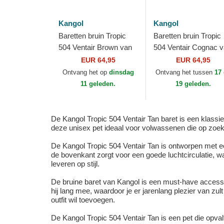
Kangol
Kangol
Baretten bruin Tropic
Baretten bruin Tropic
504 Ventair Brown van
504 Ventair Cognac 
Kangol
Kangol
EUR 64,95
EUR 64,95
Ontvang het op
dinsdag
Ontvang het tussen
17
11 geleden.
19 geleden.
De Kangol Tropic 504 Ventair Tan baret is een klassiek
deze unisex pet ideaal voor volwassenen die op zoek z
De Kangol Tropic 504 Ventair Tan is ontworpen met e
de bovenkant zorgt voor een goede luchtcirculatie, wa
leveren op stijl.
De bruine baret van Kangol is een must-have access
hij lang mee, waardoor je er jarenlang plezier van zu
outfit wil toevoegen.
De Kangol Tropic 504 Ventair Tan is een pet die opvalt 