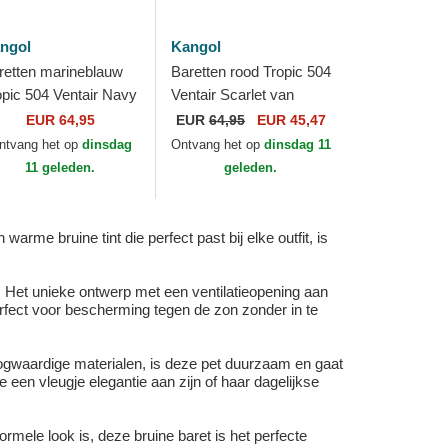
ngol
Kangol
retten marineblauw
Baretten rood Tropic 504
opic 504 Ventair Navy
Ventair Scarlet van
n Kangol
Kangol
EUR 64,95
EUR
64,95
EUR 45,47
ntvang het op
dinsdag
Ontvang het op
dinsdag 11
11 geleden.
geleden.
rme bruine tint die perfect past bij elke outfit, is
. Het unieke ontwerp met een ventilatieopening aan
erfect voor bescherming tegen de zon zonder in te
ogwaardige materialen, is deze pet duurzaam en gaat
 een vleugje elegantie aan zijn of haar dagelijkse
formele look is, deze bruine baret is het perfecte