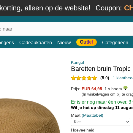
orting, alleen op de website!
Coupon:
CH
Outlet
ongens
Cadeaukaarten
Nieuw
Categorieën
Kangol
Baretten bruin Tropic
(5.0)
1 klantbeo
Prijs:
EUR 64,95
1 x boom
(In winkelwagen om bij te dr
Er is er nog maar één over. 3
Wil je het op dinsdag 11 aug
Maat
(Maattabel)
Hoeveelheid