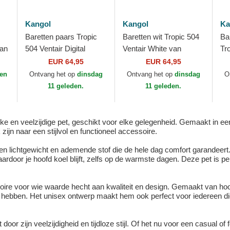
Kangol
Kangol
Ka
Baretten paars Tropic
Baretten wit Tropic 504
Ba
van
504 Ventair Digital
Ventair White van
Tr
Lavender van Kangol
Kangol
va
EUR 64,95
EUR 64,95
 en
Ontvang het op
dinsdag
Ontvang het op
dinsdag
O
11 geleden.
11 geleden.
e en veelzijdige pet, geschikt voor elke gelegenheid. Gemaakt in een wa
ijn naar een stijlvol en functioneel accessoire.
en lichtgewicht en ademende stof die de hele dag comfort garandeert
ardoor je hoofd koel blijft, zelfs op de warmste dagen. Deze pet is p
oire voor wie waarde hecht aan kwaliteit en design. Gemaakt van ho
lt hebben. Het unisex ontwerp maakt hem ook perfect voor iedereen die
door zijn veelzijdigheid en tijdloze stijl. Of het nu voor een casual of 