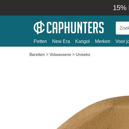
15% k
Petten
New Era
Kangol
Merken
Voor j
Baretten
>
Volwassene
>
Uniseks