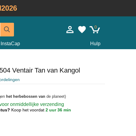
2026
0
InstaCap
Hulp
 504 Ventair Tan van Kangol
ordelingen
agen
het herbebossen van
de planeet)
 voor onmiddellijke verzending
ustus?
Koop het voordat
2 uur 36 min