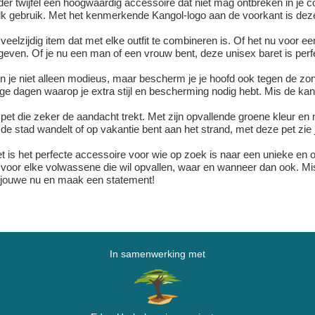
der twijfel een hoogwaardig accessoire dat niet mag ontbreken in je c
k gebruik. Met het kenmerkende Kangol-logo aan de voorkant is deze b
eelzijdig item dat met elke outfit te combineren is. Of het nu voor een
 te geven. Of je nu een man of een vrouw bent, deze unisex baret is per
n je niet alleen modieus, maar bescherm je je hoofd ook tegen de zon
 dagen waarop je extra stijl en bescherming nodig hebt. Mis de kan
pet die zeker de aandacht trekt. Met zijn opvallende groene kleur en
e stad wandelt of op vakantie bent aan het strand, met deze pet zie je e
 is het perfecte accessoire voor wie op zoek is naar een unieke en ori
e voor elke volwassene die wil opvallen, waar en wanneer dan ook. Mi
de jouwe nu en maak een statement!
In samenwerking met