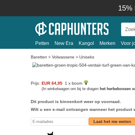
15% k
Petten
New Era
Kangol
Merken
Voor j
Baretten
>
Volwassene
>
Uniseks
Prijs:
EUR 64,95
1 x boom
(In winkelwagen om bij te dragen
het herbebossen v
Dit product is binnenkort weer op voorraad.
Wilt u een e-mail ontvangen wanneer het product 
Laat het me weten