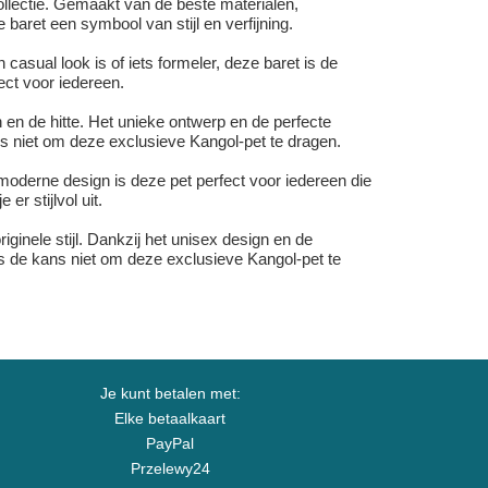
ollectie. Gemaakt van de beste materialen,
aret een symbool van stijl en verfijning.
 casual look is of iets formeler, deze baret is de
fect voor iedereen.
 en de hitte. Het unieke ontwerp en de perfecte
s niet om deze exclusieve Kangol-pet te dragen.
 moderne design is deze pet perfect voor iedereen die
r stijlvol uit.
ginele stijl. Dankzij het unisex design en de
s de kans niet om deze exclusieve Kangol-pet te
Je kunt betalen met:
Elke betaalkaart
PayPal
Przelewy24