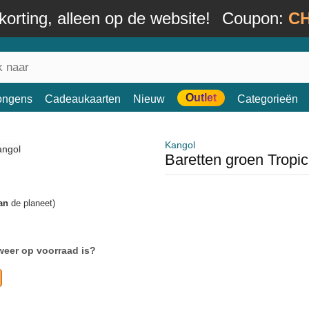
orting, alleen op de website!
Coupon:
CH
Outlet
ongens
Cadeaukaarten
Nieuw
Categorieën
Kangol
Baretten groen Tropi
an
de planeet)
weer op voorraad is?