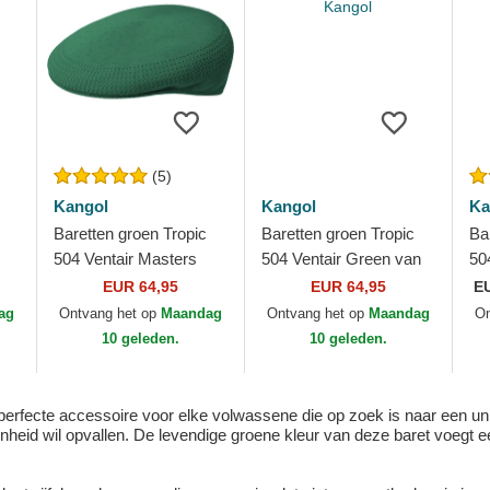
(5)
Kangol
Kangol
Ka
Baretten groen Tropic
Baretten groen Tropic
Ba
504 Ventair Masters
504 Ventair Green van
50
Green van Kangol
Kangol
va
EUR 64,95
EUR 64,95
E
ag
Ontvang het op
Maandag
Ontvang het op
Maandag
On
10 geleden.
10 geleden.
perfecte accessoire voor elke volwassene die op zoek is naar een uniek
heid wil opvallen. De levendige groene kleur van deze baret voegt een 