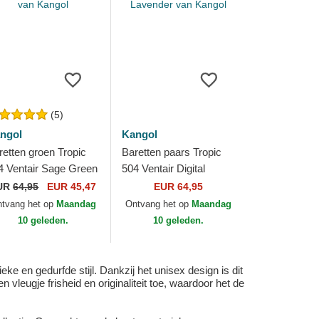
(5)
ngol
Kangol
retten groen Tropic
Baretten paars Tropic
4 Ventair Sage Green
504 Ventair Digital
n Kangol
Lavender van Kangol
UR
64,95
EUR 45,47
EUR 64,95
tvang het op
Maandag
Ontvang het op
Maandag
10 geleden.
10 geleden.
e en gedurfde stijl. Dankzij het unisex design is dit
vleugje frisheid en originaliteit toe, waardoor het de