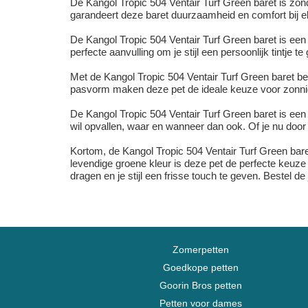
De Kangol Tropic 504 Ventair Turf Green baret is zon
garandeert deze baret duurzaamheid en comfort bij el
De Kangol Tropic 504 Ventair Turf Green baret is een v
perfecte aanvulling om je stijl een persoonlijk tintje
Met de Kangol Tropic 504 Ventair Turf Green baret be
pasvorm maken deze pet de ideale keuze voor zonnige
De Kangol Tropic 504 Ventair Turf Green baret is een 
wil opvallen, waar en wanneer dan ook. Of je nu door d
Kortom, de Kangol Tropic 504 Ventair Turf Green baret
levendige groene kleur is deze pet de perfecte keuz
dragen en je stijl een frisse touch te geven. Bestel 
Zomerpetten
Goedkope petten
Goorin Bros petten
Petten voor dames