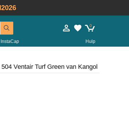
2026
0
InstaCap
Hulp
c 504 Ventair Turf Green van Kangol