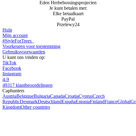
Eden Herbebossingsprojecten
Je kunt betalen met:
Elke betaalkaart
PayPal
Przelewy24
Hulp
Mijn account
#StyleForTrees
Voorkeuren voor toestemming
Gebruiksvoorwaarden
U kunt ons vinden op:
TikTok
Facebook
Instagram
4.9
49317 klantbeoordelingen
Caphunters
Austria
Belgique
Bulgaria
Canada
Croatia
Cyprus
Czech
Republic
Denmark
Deutschland
España
Estonia
Finland
France
Global
Gr
Kingdom
Other countries