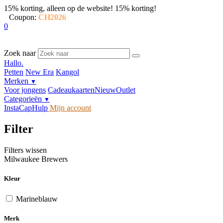
15% korting, alleen op de website!
15% korting!
Coupon:
CH2026
0
Zoek naar
Hallo.
Petten
New Era
Kangol
Merken
▼
Voor jongens
Cadeaukaarten
Nieuw
Outlet
Categorieën
▼
InstaCap
Hulp
Mijn account
Filter
Filters wissen
Milwaukee Brewers
Kleur
Marineblauw
Merk