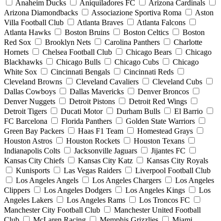
Anaheim Ducks
Aniquiladores FC
Arizona Cardinals
Arizona Diamondbacks
Associazione Sportiva Roma
Aston
Villa Football Club
Atlanta Braves
Atlanta Falcons
Atlanta Hawks
Boston Bruins
Boston Celtics
Boston
Red Sox
Brooklyn Nets
Carolina Panthers
Charlotte
Hornets
Chelsea Football Club
Chicago Bears
Chicago
Blackhawks
Chicago Bulls
Chicago Cubs
Chicago
White Sox
Cincinnati Bengals
Cincinnati Reds
Cleveland Browns
Cleveland Cavaliers
Cleveland Cubs
Dallas Cowboys
Dallas Mavericks
Denver Broncos
Denver Nuggets
Detroit Pistons
Detroit Red Wings
Detroit Tigers
Ducati Motor
Durham Bulls
El Barrio
FC Barcelona
Florida Panthers
Golden State Warriors
Green Bay Packers
Haas F1 Team
Homestead Grays
Houston Astros
Houston Rockets
Houston Texans
Indianapolis Colts
Jacksonville Jaguars
Jijantes FC
Kansas City Chiefs
Kansas City Katz
Kansas City Royals
Kunisports
Las Vegas Raiders
Liverpool Football Club
Los Angeles Angels
Los Angeles Chargers
Los Angeles
Clippers
Los Angeles Dodgers
Los Angeles Kings
Los
Angeles Lakers
Los Angeles Rams
Los Troncos FC
Manchester City Football Club
Manchester United Football
Club
McLaren Racing
Memphis Grizzlies
Miami