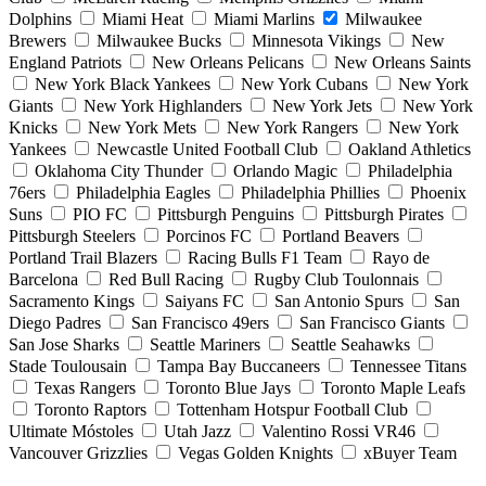
Dolphins
Miami Heat
Miami Marlins
Milwaukee
Brewers
Milwaukee Bucks
Minnesota Vikings
New
England Patriots
New Orleans Pelicans
New Orleans Saints
New York Black Yankees
New York Cubans
New York
Giants
New York Highlanders
New York Jets
New York
Knicks
New York Mets
New York Rangers
New York
Yankees
Newcastle United Football Club
Oakland Athletics
Oklahoma City Thunder
Orlando Magic
Philadelphia
76ers
Philadelphia Eagles
Philadelphia Phillies
Phoenix
Suns
PIO FC
Pittsburgh Penguins
Pittsburgh Pirates
Pittsburgh Steelers
Porcinos FC
Portland Beavers
Portland Trail Blazers
Racing Bulls F1 Team
Rayo de
Barcelona
Red Bull Racing
Rugby Club Toulonnais
Sacramento Kings
Saiyans FC
San Antonio Spurs
San
Diego Padres
San Francisco 49ers
San Francisco Giants
San Jose Sharks
Seattle Mariners
Seattle Seahawks
Stade Toulousain
Tampa Bay Buccaneers
Tennessee Titans
Texas Rangers
Toronto Blue Jays
Toronto Maple Leafs
Toronto Raptors
Tottenham Hotspur Football Club
Ultimate Móstoles
Utah Jazz
Valentino Rossi VR46
Vancouver Grizzlies
Vegas Golden Knights
xBuyer Team