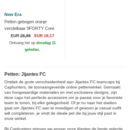
New Era
Petten gebogen oranje
verstelbaar 9FORTY Core
van Jijantes FC Kings
EUR
25,95
EUR 18,17
League van New Era
Ontvang het op
dinsdag 11
geleden.
Petten: Jijantes FC
Ontdek de grote verscheidenheid aan Jijantes FC teamcaps bij
Caphunters, de toonaangevende online pettenwinkel. Gemaakt
van hoogwaardige materialen en met exclusieve designs, zijn
deze caps het perfecte accessoire om je passie voor je favoriete
team te tonen, bij elke gelegenheid. Of je nu naar het stadion
gaat om Jijantes FC aan te moedigen of gewoon je casual outfit
wilt completeren, je vindt de ideale pet die bij jouw stijl past in
onze winkel.
Bij Caphunters streven we ernaar onze klanten de beste selectie