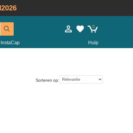
2026
0
InstaCap
Hulp
Sorteren op: