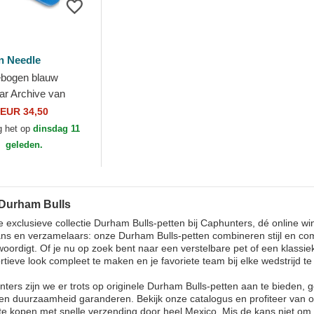
n Needle
ebogen blauw
ar Archive van
ulls MiLB van
EUR 34,50
 Needle
g het op
dinsdag 11
geleden.
 Durham Bulls
 exclusieve collectie Durham Bulls-petten bij Caphunters, dé online wi
ns en verzamelaars: onze Durham Bulls-petten combineren stijl en com
oordigt. Of je nu op zoek bent naar een verstelbare pet of een klassie
rtieve look compleet te maken en je favoriete team bij elke wedstrijd te
nters zijn we er trots op originele Durham Bulls-petten aan te bieden
n duurzaamheid garanderen. Bekijk onze catalogus en profiteer van o
 te kopen met snelle verzending door heel Mexico. Mis de kans niet om 