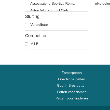
Associazione Sportiva Roma
elke gele
Aston Villa Football Club
Sluiting
Atlanta Braves
Atlanta Falcons
Verstelbaar
Boston Bruins
Competitie
Boston Celtics
MiLB
Boston Red Sox
Brooklyn Nets
Carolina Panthers
Chelsea Football Club
Chicago Bears
Zomerpetten
Chicago Blackhawks
Goedkope petten
Goorin Bros petten
Chicago Bulls
Petten voor dames
Chicago Cubs
Petten voor kinderen
Chicago White Sox
Cincinnati Bengals