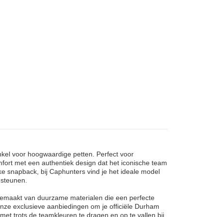
nkel voor hoogwaardige petten. Perfect voor
fort met een authentiek design dat het iconische team
ke snapback, bij Caphunters vind je het ideale model
 steunen.
, gemaakt van duurzame materialen die een perfecte
nze exclusieve aanbiedingen om je officiële Durham
met trots de teamkleuren te dragen en op te vallen bij