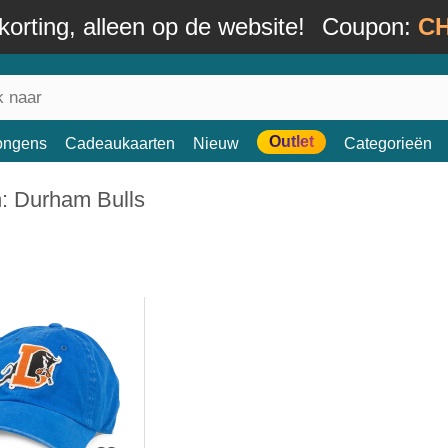
orting, alleen op de website!
Coupon:
CH
Outlet
ongens
Cadeaukaarten
Nieuw
Categorieën
n: Durham Bulls