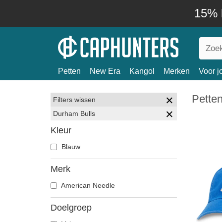
15% k
Petten
New Era
Kangol
Merken
Voor j
Pette
Filters wissen
Durham Bulls
Kleur
Blauw
Merk
American Needle
Doelgroep