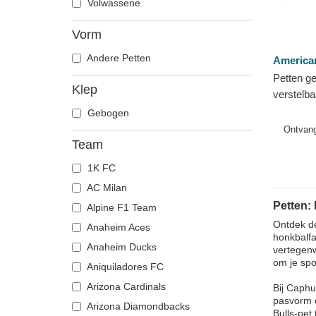
Volwassene
Vorm
Andere Petten
America
Petten g
Klep
verstelba
Durham B
Gebogen
American
Ontvan
Team
1K FC
AC Milan
Petten:
Alpine F1 Team
Ontdek de
Anaheim Aces
honkbalfa
Anaheim Ducks
vertegenw
om je spo
Aniquiladores FC
Arizona Cardinals
Bij Caphu
pasvorm e
Arizona Diamondbacks
Bulls-pet