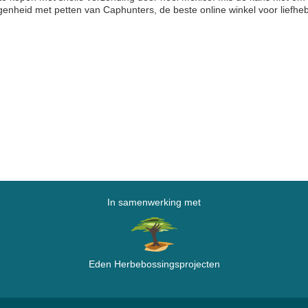
genheid met petten van Caphunters, de beste online winkel voor liefhe
In samenwerking met
Eden Herbebossingsprojecten