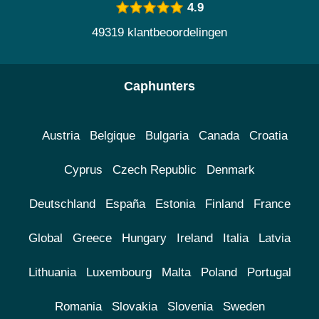
4.9
49319 klantbeoordelingen
Caphunters
Austria
Belgique
Bulgaria
Canada
Croatia
Cyprus
Czech Republic
Denmark
Deutschland
España
Estonia
Finland
France
Global
Greece
Hungary
Ireland
Italia
Latvia
Lithuania
Luxembourg
Malta
Poland
Portugal
Romania
Slovakia
Slovenia
Sweden